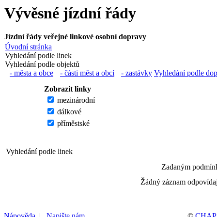
Vývěsné jízdní řády
Jízdní řády veřejné linkové osobní dopravy
Úvodní stránka
Vyhledání podle linek
Vyhledání podle objektů
- města a obce
- části měst a obcí
- zastávky
Vyhledání podle do
Zobrazit linky
mezinárodní
dálkové
příměstské
Vyhledání podle linek
Zadaným podmínk
Žádný záznam odpovídaj
Nápověda
|
Napište nám
©
CHAPS 