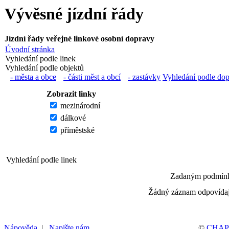
Vývěsné jízdní řády
Jízdní řády veřejné linkové osobní dopravy
Úvodní stránka
Vyhledání podle linek
Vyhledání podle objektů
- města a obce
- části měst a obcí
- zastávky
Vyhledání podle do
Zobrazit linky
mezinárodní
dálkové
příměstské
Vyhledání podle linek
Zadaným podmínk
Žádný záznam odpovídaj
Nápověda
|
Napište nám
©
CHAPS 